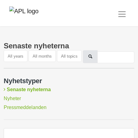
Senaste nyheterna
All years
All months
All topics
Nyhetstyper
Senaste nyheterna
Nyheter
Pressmeddelanden