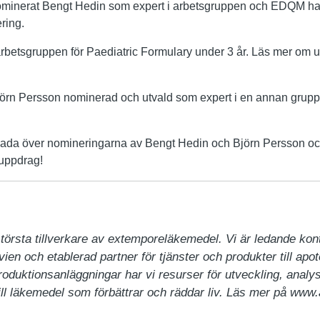
minerat Bengt Hedin som expert i arbetsgruppen och EDQM ha
ring.
arbetsgruppen för Paediatric Formulary under 3 år. Läs mer om u
Björn Persson nominerad och utvald som expert i en annan grupp
glada över nomineringarna av Bengt Hedin och Björn Persson o
tuppdrag!
örsta tillverkare av extemporeläkemedel. Vi är ledande kontr
ien och etablerad partner för tjänster och produkter till apo
oduktionsanläggningar har vi resurser för utveckling, analys 
ill läkemedel som förbättrar och räddar liv. Läs mer på www.