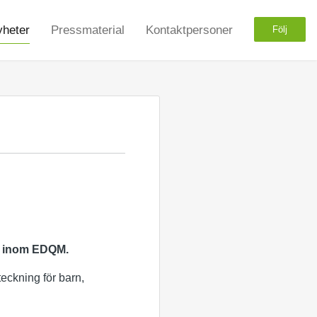
heter
Pressmaterial
Kontaktpersoner
Följ
er inom EDQM.
eckning för barn,