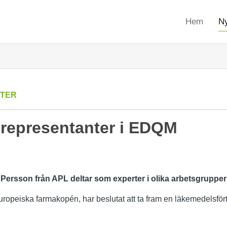
Hem
Ny
TER
 representanter i EDQM
Persson från APL deltar som experter i olika arbetsgrupp
opeiska farmakopén, har beslutat att ta fram en läkemedelsfört