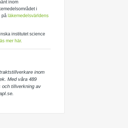
hänt inom
läkemedelsområdet i
n på
läkemedelsvärldens
ska institutet science
äs mer här.
aktstillverkare inom 
tek. Med våra 489 
och tillverkning av 
apl.se.