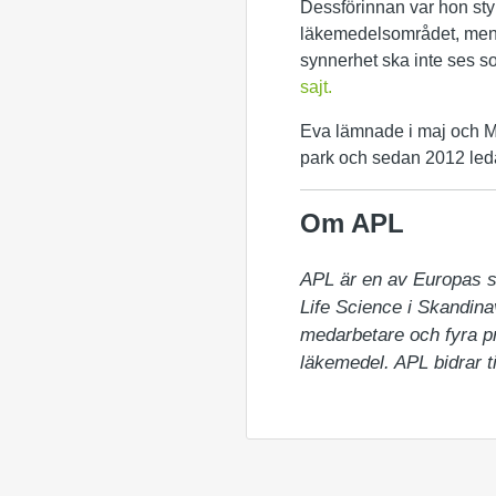
Dessförinnan var hon sty
läkemedelsområdet, men d
synnerhet ska inte ses s
sajt
.
Eva lämnade i maj och Mä
park och sedan 2012 leda
Om APL
APL är en av Europas st
Life Science i Skandinav
medarbetare och fyra pr
läkemedel. APL bidrar t