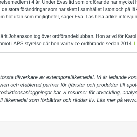
relsemedlem i 4 år. Under Evas tid som ordförande har mycket 
e stora förändringar som har skett i samhället i stort och på 
om hot utan som möjligheter, säger Eva. Läs hela artikelintervju
rit Johansson tog över ordförandeklubban. Hon är vd för Karolin
mot i APS styrelse där hon varit vice ordförande sedan 2014.
L
örsta tillverkare av extemporeläkemedel. Vi är ledande kontr
ien och etablerad partner för tjänster och produkter till apo
oduktionsanläggningar har vi resurser för utveckling, analys 
ill läkemedel som förbättrar och räddar liv. Läs mer på www.