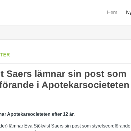
Hem
Ny
ETER
t Saers lämnar sin post som
förande i Apotekarsocieteten
ar Apotekarsocieteten efter 12 år.
oder) lämnar Eva Sjökvist Saers sin post som styrelseordförande