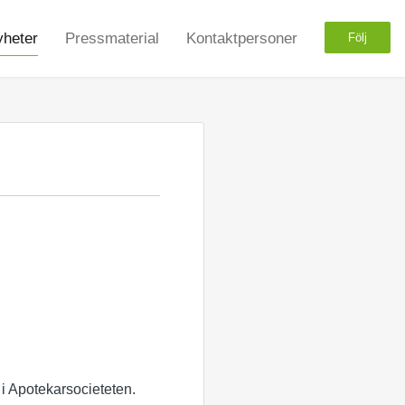
heter
Pressmaterial
Kontaktpersoner
Följ
 i Apotekarsocieteten.