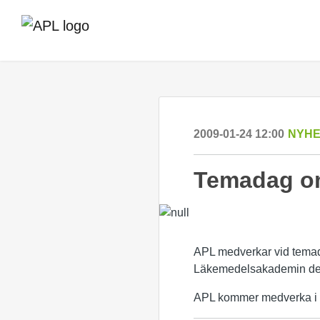
2009-01-24 12:00
NYH
Temadag o
APL medverkar vid tema
Läkemedelsakademin den
APL kommer medverka i sj