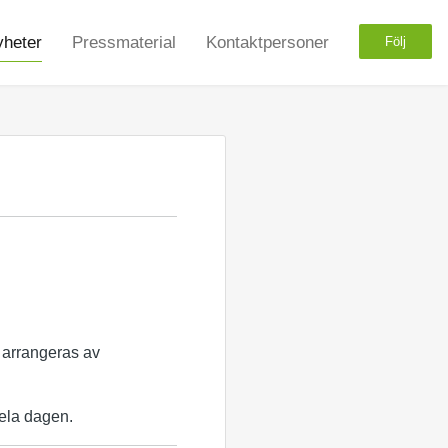
heter
Pressmaterial
Kontaktpersoner
Följ
arrangeras av
ela dagen.