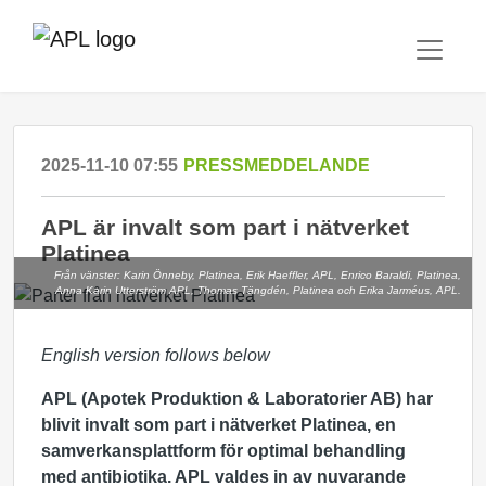
2025-11-10 07:55
PRESSMEDDELANDE
APL är invalt som part i nätverket
Platinea
Från vänster: Karin Önneby, Platinea, Erik Haeffler, APL, Enrico Baraldi, Platinea,
Anna Karin Utterström APL, Thomas Tängdén, Platinea och Erika Jarméus, APL.
English version follows below
APL (Apotek Produktion & Laboratorier AB) har
blivit invalt som part i nätverket Platinea, en
samverkansplattform för optimal behandling
med antibiotika. APL valdes in av nuvarande