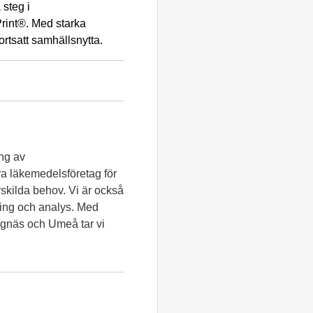
 steg i
rint
®. Med starka
fortsatt samhällsnytta.
ing av
a läkemedelsföretag för
ärskilda behov. Vi är också
kling och analys. Med
ngnäs och Umeå tar vi