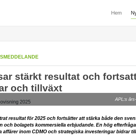
Hem
Ny
SSMEDDELANDE
ar stärkt resultat och fortsat
r och tillväxt
APL:s års-
trat resultat för 2025 och fortsätter att stärka både den sve
 och bolagets kommersiella erbjudande. En hög efterfråg
affärer inom CDMO och strategiska investeringar bidrar till