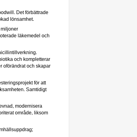
oodwill. Det förbättrade
 ökad lönsamhet.
 miljoner
stnoterade läkemedel och
llintillverkning.
iotika och kompletterar
er oförändrat och skapar
teringsprojekt för att
erksamheten. Samtidigt
rlevnad, modernisera
ioriterat område, liksom
amhällsuppdrag
;