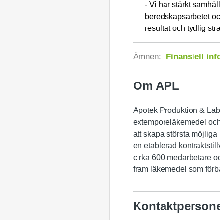
- Vi
har stärkt samhäll
beredskapsarbetet och
resultat och tydlig str
Ämnen:
Finansiell in
Om APL
Apotek Produktion & Labo
extemporeläkemedel och 
att skapa största möjliga 
en etablerad kontraktstil
cirka 600 medarbetare oc
fram läkemedel som förbät
Kontaktperson