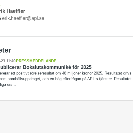
D
rik Haeffler
erik.haeffler@apl.se
eter
-23 11:40
PRESSMEDDELANDE
ublicerar Bokslutskommuniké för 2025
rerar ett positivt rörelseresultat om 48 miljoner kronor 2025. Resultatet drivs 
inom samhällsuppdraget, och en hög efterfrågan på APL:s tjänster. Resultatet
liga ers...