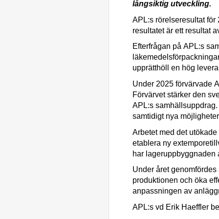
långsiktig utveckling.
APL:s rörelseresultat för 
resultatet är ett result
Efterfrågan på APL:s samh
läkemedelsförpackningar t
upprätthöll en hög lever
Under 2025 förvärvade AP
Förvärvet stärker den sv
APL:s samhällsuppdrag. D
samtidigt nya möjlighe
Arbetet med det utökade 
etablera ny
extemporetill
har lageruppbyggnaden av 
Under året genomfördes äv
produktionen och öka effek
anpassningen av anläggnin
APL:s vd Erik Haeffler b