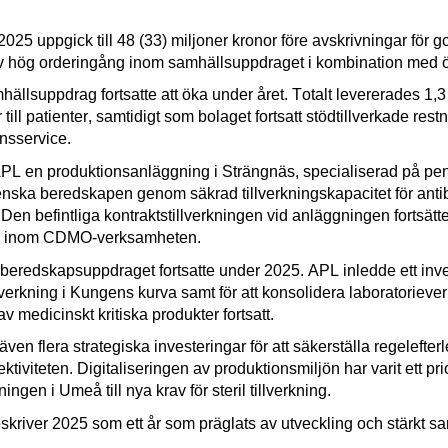
2025 uppgick till 48 (33) miljoner kronor före avskrivningar för g
at av hög orderingång inom samhällsuppdraget i kombination med
ällsuppdrag fortsatte att öka under året. Totalt levererades 1,3
ill patienter, samtidigt som bolaget fortsatt stödtillverkade re
ansservice.
L en produktionsanläggning i Strängnäs, specialiserad på penici
enska beredskapen genom säkrad tillverkningskapacitet för antib
en befintliga kontraktstillverkningen vid anläggningen fortsätt
ter inom CDMO-verksamheten.
beredskapsuppdraget fortsatte under 2025. APL inledde ett inves
verkning i Kungens kurva samt för att konsolidera laboratoriev
medicinskt kritiska produkter fortsatt.
en flera strategiska investeringar för att säkerställa regelefte
tiviteten. Digitaliseringen av produktionsmiljön har varit ett pr
gen i Umeå till nya krav för steril tillverkning.
es
kriver
2025 som ett år
som präglats av
utveckling
och stärkt s