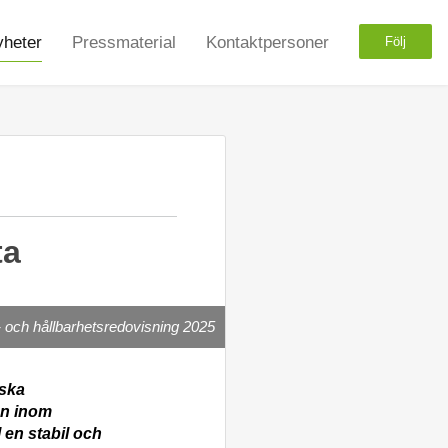
heter
Pressmaterial
Kontaktpersoner
Följ
ta
 och hållbarhetsredovisning 2025
nska
an inom
 en stabil och