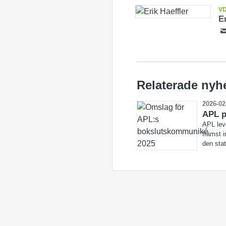
V
E
Relaterade nyh
2026-02
APL p
APL leve
främst 
den stat