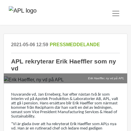
2021-05-06 12:59
PRESSMEDDELANDE
APL rekryterar Erik Haeffler som ny
vd
Erik Haeffler, ny vd på APL
Nuvarande vd, Jan Erneberg, har efter nästan två år som
interim vd på Apotek Produktion & Laboratorier AB, APL, valt
att gå i pension. Hans ersättare blir Erik Haeffler som närmast
kommer från Recipharm där han varit en del av ledningen,
senast som Vice President Manufacturing Services & Head of
Sustainability.
”Vi är glada över att ha rekryterat Erik Haeffler som APLs nya
vd. Han är en rutinerad chef och ledare med gedigen