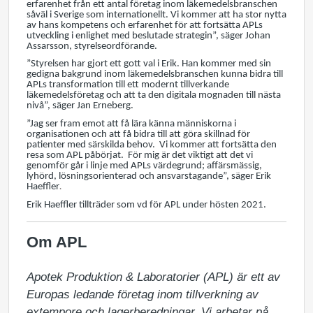
erfarenhet från ett antal företag inom läkemedelsbranschen
såväl i Sverige som internationellt. Vi kommer att ha stor nytta
av hans kompetens och erfarenhet för att fortsätta APLs
utveckling i enlighet med beslutade strategin”, säger Johan
Assarsson, styrelseordförande.
”Styrelsen har gjort ett gott val i Erik. Han kommer med sin
gedigna bakgrund inom läkemedelsbranschen kunna bidra till
APLs transformation till ett modernt tillverkande
läkemedelsföretag och att ta den digitala mognaden till nästa
nivå”, säger Jan Erneberg.
”Jag ser fram emot att få lära känna människorna i
organisationen och att få bidra till att göra skillnad för
patienter med särskilda behov. Vi kommer att fortsätta den
resa som APL påbörjat. För mig är det viktigt att det vi
genomför går i linje med APLs värdegrund; affärsmässig,
lyhörd, lösningsorienterad och ansvarstagande”, säger Erik
Haeffler
.
Erik Haeffler tillträder som vd för APL under hösten 2021.
Om APL
Apotek Produktion & Laboratorier (APL) är ett av 
Europas ledande företag inom tillverkning av 
extempore och lagerberedningar. Vi arbetar på 