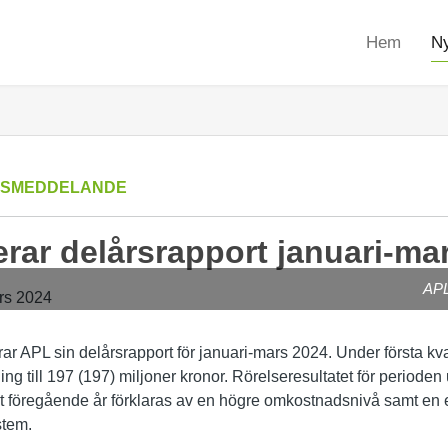
Hem
Ny
SSMEDDELANDE
rar delårsrapport januari-ma
APL
rar APL sin delårsrapport för januari-mars 2024. Under första kv
 till 197 (197) miljoner kronor. Rörelseresultatet för perioden u
t föregående år förklaras av en högre omkostnadsnivå samt en 
stem.