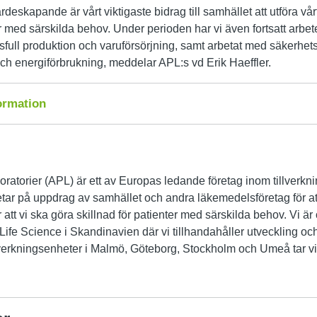
värdeskapande är vårt viktigaste bidrag till samhället att utföra 
er med särskilda behov. Under perioden har vi även fortsatt arbet
sfull produktion och varuförsörjning, samt arbetat med säkerhets
ch energiförbrukning, meddelar APL:s vd Erik Haeffler.
formation
ratorier (APL) är ett av Europas ledande företag inom tillverk
etar på uppdrag av samhället och andra läkemedelsföretag för at
r att vi ska göra skillnad för patienter med särskilda behov. Vi ä
 Life Science i Skandinavien där vi tillhandahåller utveckling o
lverkningsenheter i Malmö, Göteborg, Stockholm och Umeå tar v