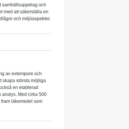
vårt samhällsuppdrag och
et med att säkerställa en
frågor och miljöaspekter,
ning av extempore och
t skapa största möjliga
r också en etablerad
ch analys. Med cirka 500
i fram läkemedel som