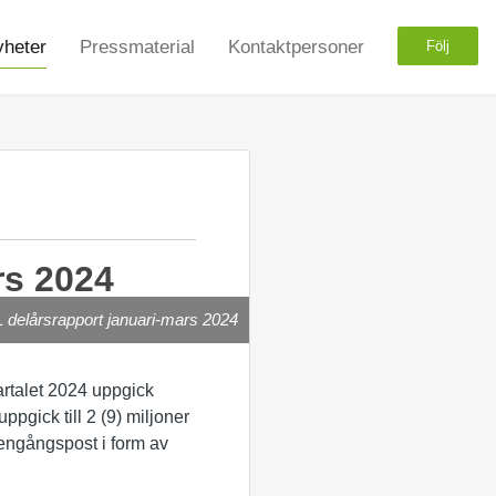
heter
Pressmaterial
Kontaktpersoner
Följ
rs 2024
 delårsrapport januari-mars 2024
artalet 2024 uppgick
ppgick till 2 (9) miljoner
engångspost i form av