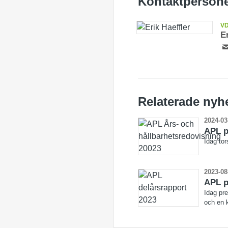
Kontaktperson
V
E
Relaterade nyh
2024-03
APL p
Idag to
2023-08
APL p
Idag pre
och en k